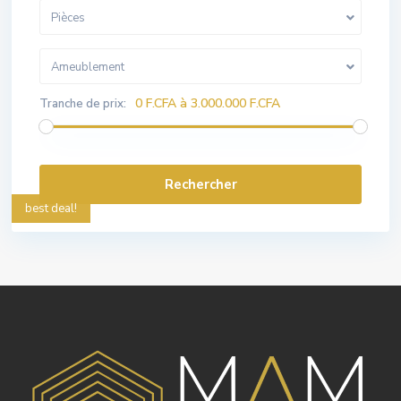
Pièces
Ameublement
0 F.CFA à 3.000.000 F.CFA
Tranche de prix:
best deal!