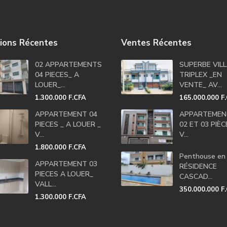
ions Récentes
Ventes Récentes
02 APPARTEMENTS
SUPERBE VIL
04 PIECES_ A
TRIPLEX _EN
LOUER_...
VENTE_ AV...
1.300.000 F.CFA
165.000.000 F
APPARTEMENT 04
APPARTEMEN
PIECES _ A LOUER _
02 ET 03 PIÈ
V...
V...
1.800.000 F.CFA
Penthouse en
APPARTEMENT 03
RÉSIDENCE
PIECES A LOUER_
CASCAD...
VALL...
350.000.000 F
1.300.000 F.CFA