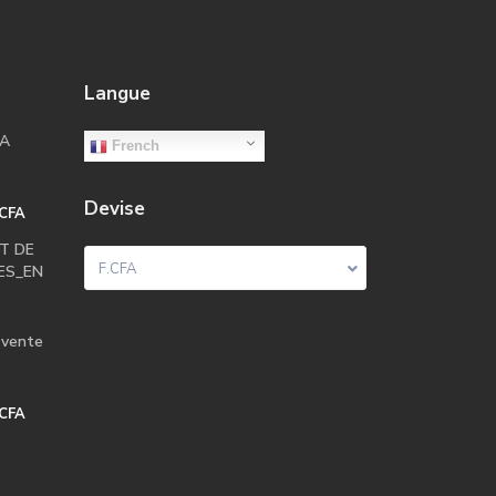
Langue
LA
French
Devise
.CFA
T DE
F.CFA
CES_EN
 vente
.CFA