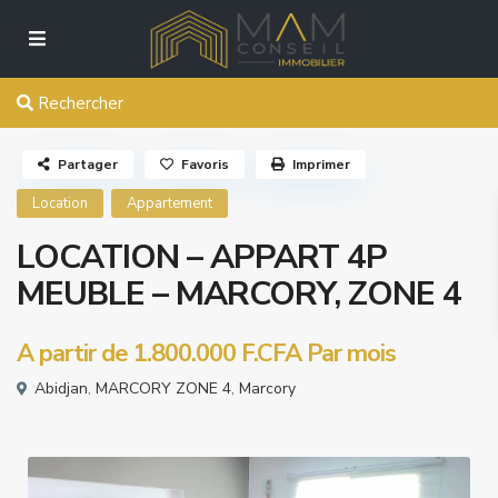
Rechercher
Partager
Favoris
Imprimer
Location
Appartement
LOCATION – APPART 4P
MEUBLE – MARCORY, ZONE 4
A partir de
1.800.000 F.CFA
Par mois
Abidjan
,
MARCORY ZONE 4
,
Marcory