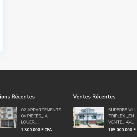
ions Récentes
Ventes Récentes
02 APPARTEMENTS
SUPERBE VIL
04 PIECES_ A
TRIPLEX _EN
LOUER_...
VENTE_ AV...
1.300.000 F.CFA
165.000.000 F