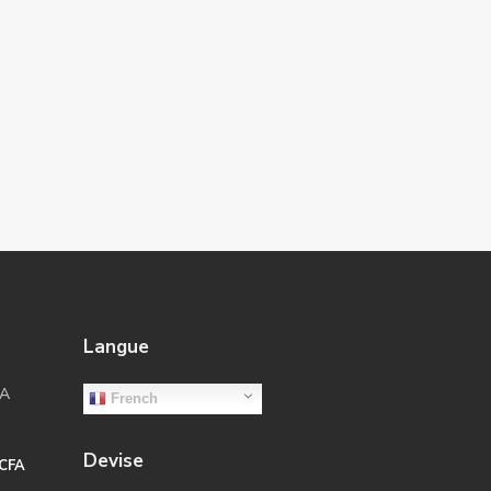
Langue
LA
French
Devise
.CFA