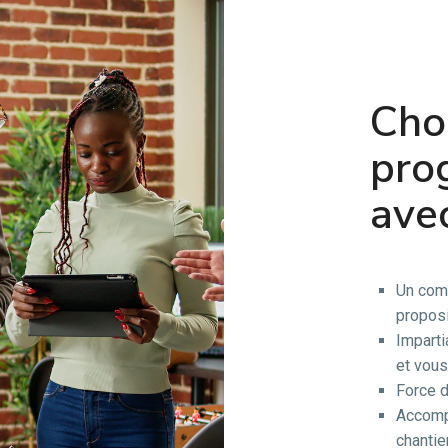
Choi
pro
ave
Un comp
proposi
Imparti
et vous
Force d
Accomp
chantie