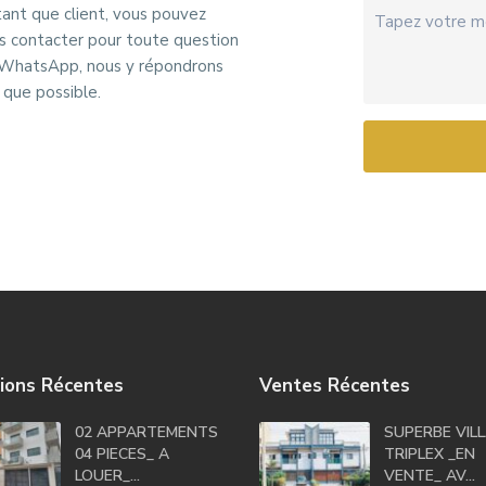
tant que client, vous pouvez
s contacter pour toute question
 WhatsApp, nous y répondrons
 que possible.
ions Récentes
Ventes Récentes
02 APPARTEMENTS
SUPERBE VIL
04 PIECES_ A
TRIPLEX _EN
LOUER_...
VENTE_ AV...