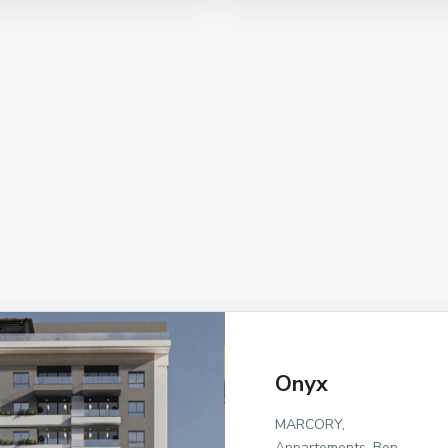
Akwaba
ZONE 4, Appartements,
Haut Standing
Plus d'infos
Onyx
Résidence
Dahlia
MARCORY,
Appartements, Bon