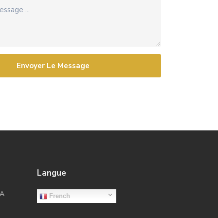
Envoyer Le Message
Langue
LA
French