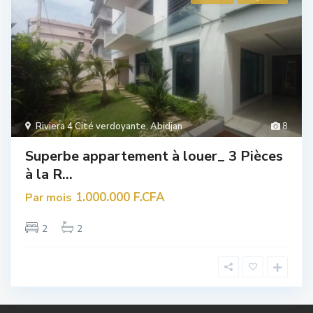
Riviera 4 Cité verdoyante
,
Abidjan
8
Superbe appartement à louer_ 3 Pièces
à la R...
1.000.000 F.CFA
Par mois
2
2