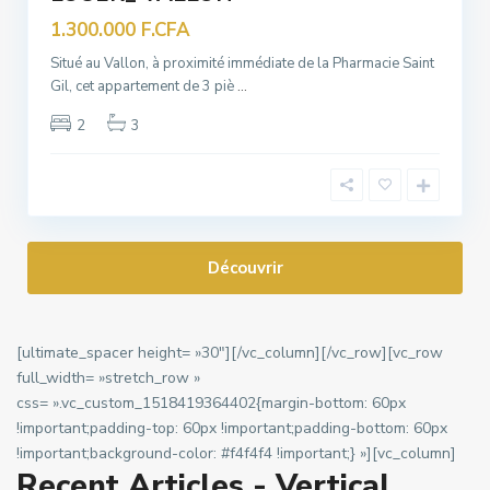
1.300.000 F.CFA
Situé au Vallon, à proximité immédiate de la Pharmacie Saint
Gil, cet appartement de 3 piè
...
2
3
Découvrir
[ultimate_spacer height= »30″][/vc_column][/vc_row][vc_row
full_width= »stretch_row »
css= ».vc_custom_1518419364402{margin-bottom: 60px
!important;padding-top: 60px !important;padding-bottom: 60px
!important;background-color: #f4f4f4 !important;} »][vc_column]
Recent Articles - Vertical