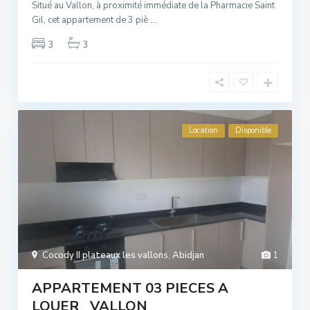
Situé au Vallon, à proximité immédiate de la Pharmacie Saint
Gil, cet appartement de 3 piè
...
3
3
Location
Disponible
Cocody II plateaux les vallons
,
Abidjan
1
APPARTEMENT 03 PIECES A
LOUER_ VALLON