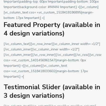
!important;padding-top: 60px !important;padding-bottom: 100px
!important;background-color: #f4f4f4 !important;} »][vc_column]
[vc_column_text css= ».vc_custom_1518418186895{margin-
bottom: 17px !important;} »]
Featured Property (available in
4 design variations)
[/vc_column_text][vc_row_inner][vc_column_inner width= »1/2″]
[/vc_column_inner][vc_column_inner width= »1/2″]
[/vc_column_inner][/vc_row_inner][/vc_column][/vc_row][vc_row
css= ».vc_custom_1401456961547{margin-bottom: 0px
!important;} »][vc_column][vc_column_text
css= ».vc_custom_1518418033602{margin-bottom: 17px
!important;} »]
Testimonial Slider (available in
3 design variations)