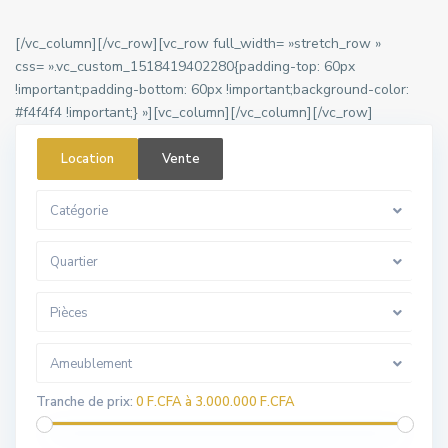
[/vc_column][/vc_row][vc_row full_width= »stretch_row »
css= ».vc_custom_1518419402280{padding-top: 60px
!important;padding-bottom: 60px !important;background-color:
#f4f4f4 !important;} »][vc_column]
[/vc_column][/vc_row]
Location
Vente
Catégorie
Quartier
Pièces
Ameublement
Tranche de prix:
0 F.CFA à 3.000.000 F.CFA