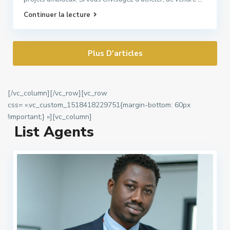
Continuer la lecture
Plus D'articles
[/vc_column][/vc_row][vc_row
css= ».vc_custom_1518418229751{margin-bottom: 60px
!important;} »][vc_column]
List Agents