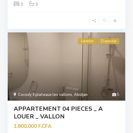
3
3
Location
Disponible
Cocody II plateaux les vallons
,
Abidjan
5
APPARTEMENT 04 PIECES _ A
LOUER _ VALLON
1.800.000 F.CFA