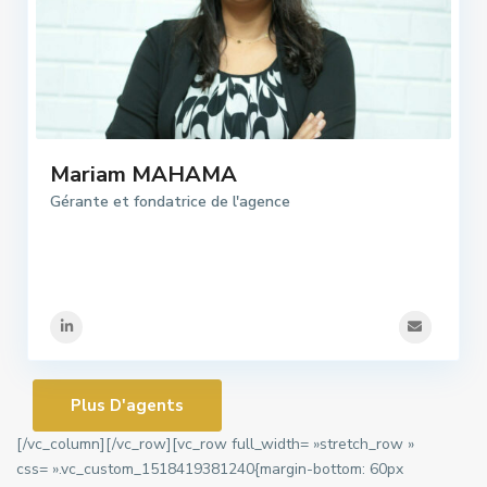
Mariam MAHAMA
Gérante et fondatrice de l'agence
Plus D'agents
[/vc_column][/vc_row][vc_row full_width= »stretch_row »
css= ».vc_custom_1518419381240{margin-bottom: 60px