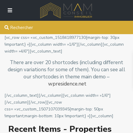
Rechercher
[vc_row css= ».vc_custom_1518418977130{margin-top: 30px
!important;} »][vc_column width= »1/6″][/vc_column][vc_column
width= »4/6″][vc_column_text]
There are over 20 shortcodes (including different
design variations for some of them). You can see all
our shortcodes in theme main demo –
wpresidence.net
[/vc_column_text][/vc_column][vc_column width= »1/6″]
[/vc_column][/vc_row][vc_row
css= ».vc_custom_1507107039345{margin-top: 50px
!important;margin-bottom: 10px !important;} »][vc_column]
Recent Items - Properties