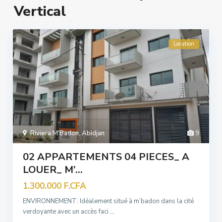
Vertical
Location
Riviera M'Badon
,
Abidjan
9
02 APPARTEMENTS 04 PIECES_ A
LOUER_ M’...
1.300.000 F.CFA
ENVIRONNEMENT: Idéalement situé à m’badon dans la cité
verdoyante avec un accès faci
...