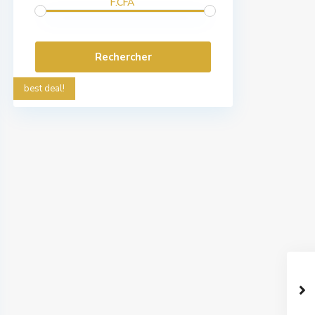
F.CFA
best deal!