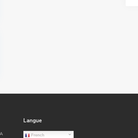
Langue
LA
French