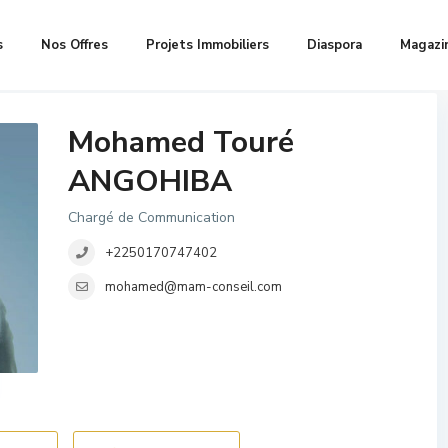
s
Nos Offres
Projets Immobiliers
Diaspora
Magazi
Mohamed Touré
ANGOHIBA
Chargé de Communication
+2250170747402
mohamed@mam-conseil.com