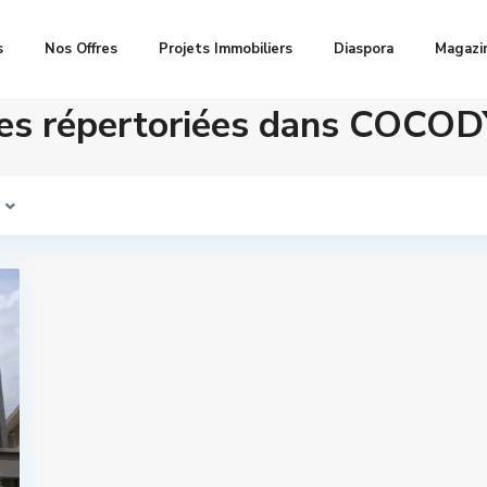
s
Nos Offres
Projets Immobiliers
Diaspora
Magazi
res répertoriées dans CO