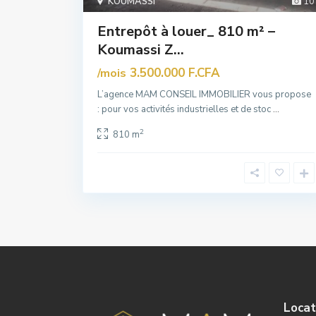
KOUMASSI
10
Entrepôt à louer_ 810 m² –
Koumassi Z...
3.500.000 F.CFA
/mois
L’agence MAM CONSEIL IMMOBILIER vous propose
: pour vos activités industrielles et de stoc
...
2
810 m
Locat