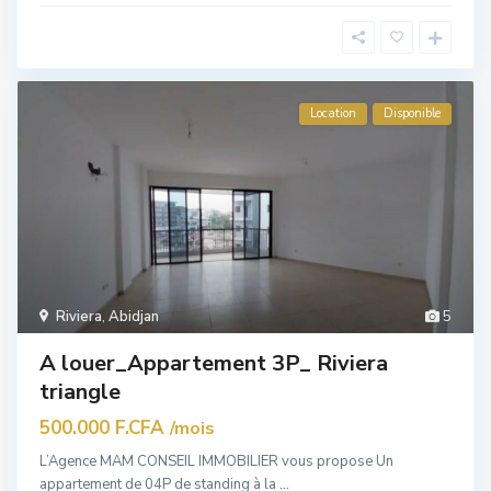
Location
Disponible
Riviera
,
Abidjan
5
A louer_Appartement 3P_ Riviera
triangle
500.000 F.CFA
/mois
L’Agence MAM CONSEIL IMMOBILIER vous propose Un
appartement de 04P de standing à la
...