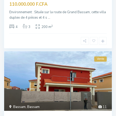
110.000.000 F.CFA
Environnement : Située sur la route de Grand Bassam, cette villa
duplex de 4 pièces et 4 s
...
2
4
3
200 m
Vente
Bassam
,
Bassam
11