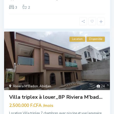
3
2
Location
Disponible
Riviera M'Badon
,
Abidjan
24
Villa triplex à louer_8P Riviera M’bad...
2.500.000 F.CFA
/mois
Location Villa triplex 7 chambres avec piscine et vue lagunaire.