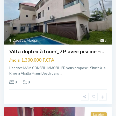
Abatta
,
Abidjan
8
Villa duplex à louer_7P avec piscine –...
1.300.000 F.CFA
/mois
L’agence MAM CONSEIL IMMOBILIER vous propose : Située à la
Riviera Abatta Miami Beach dans
...
5
5
Location