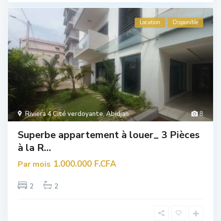
Location
Disponible
Riviera 4 Cité verdoyante
,
Abidjan
8
Superbe appartement à louer_ 3 Pièces
à la R...
1.000.000 F.CFA
Par mois
2
2