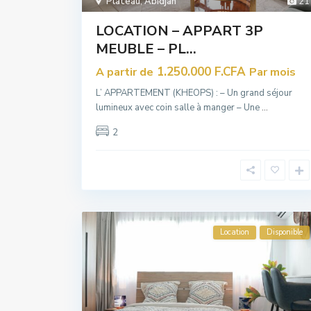
Plateau
,
Abidjan
21
LOCATION – APPART 3P
MEUBLE – PL...
1.250.000 F.CFA
A partir de
Par mois
L’ APPARTEMENT (KHEOPS) : – Un grand séjour
lumineux avec coin salle à manger – Une
...
2
Location
Disponible