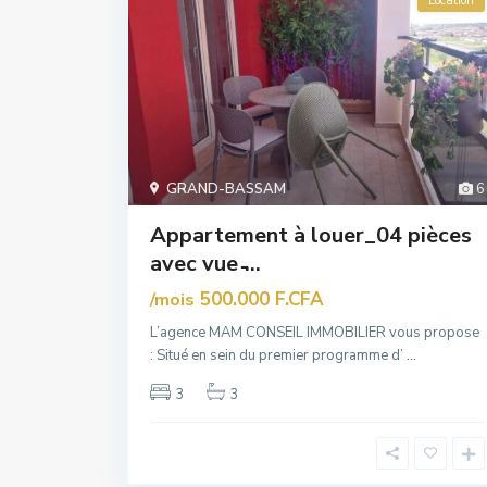
Location
GRAND-BASSAM
6
Appartement à louer_04 pièces
avec vue ̵...
500.000 F.CFA
/mois
L’agence MAM CONSEIL IMMOBILIER vous propose
: Situé en sein du premier programme d’
...
3
3