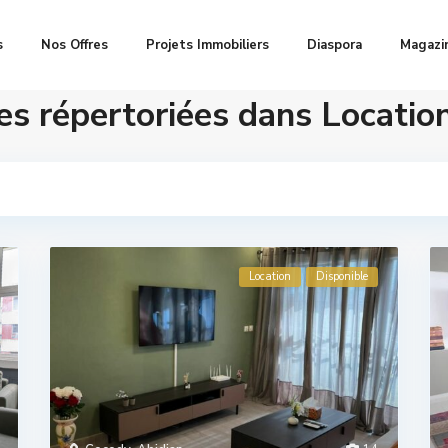
s
Nos Offres
Projets Immobiliers
Diaspora
Magazi
s répertoriées dans Locatio
Location
Disponible