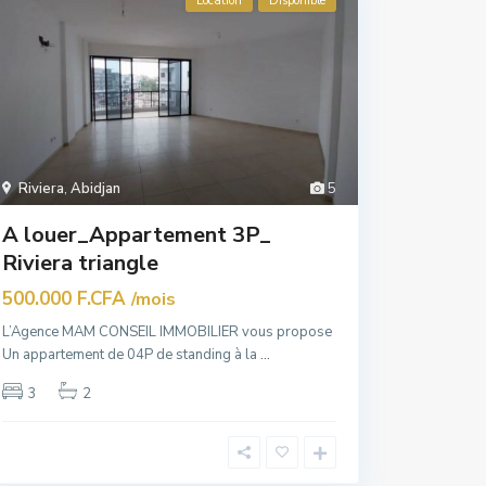
Location
Disponible
Riviera
,
Abidjan
5
A louer_Appartement 3P_
Riviera triangle
500.000 F.CFA
/mois
L’Agence MAM CONSEIL IMMOBILIER vous propose
Un appartement de 04P de standing à la
...
3
2