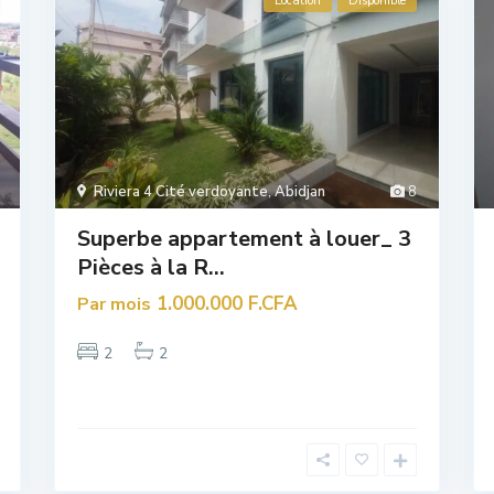
Location
Disponible
Riviera 4 Cité verdoyante
,
Abidjan
8
Superbe appartement à louer_ 3
Pièces à la R...
1.000.000 F.CFA
Par mois
2
2