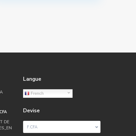
Langue
LA
French
Devise
.CFA
T DE
F.CFA
CES_EN