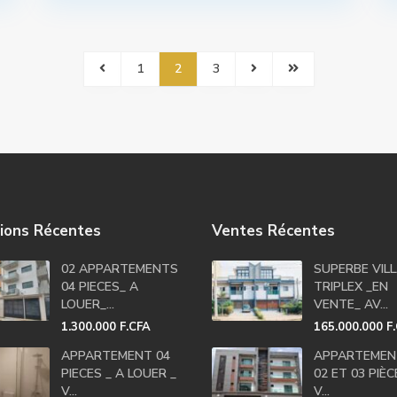
1
2
3
ions Récentes
Ventes Récentes
02 APPARTEMENTS
SUPERBE VIL
04 PIECES_ A
TRIPLEX _EN
LOUER_...
VENTE_ AV...
1.300.000 F.CFA
165.000.000 F
APPARTEMENT 04
APPARTEMEN
PIECES _ A LOUER _
02 ET 03 PIÈ
V...
V...