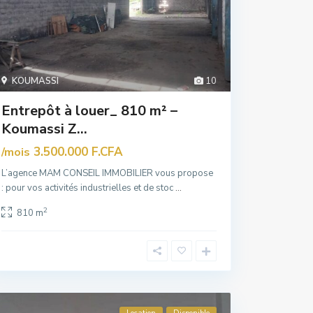
KOUMASSI
10
Entrepôt à louer_ 810 m² –
Koumassi Z...
3.500.000 F.CFA
/mois
L’agence MAM CONSEIL IMMOBILIER vous propose
: pour vos activités industrielles et de stoc
...
2
810 m