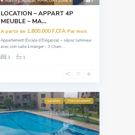
Marcory
,
Abidjan
,
MARCORY ZONE 4
8
LOCATION – APPART 4P
MEUBLE – MA...
1.800.000 F.CFA
A partir de
Par mois
Appartement (Escale d’Elégance): – séjour lumineux
avec coin salle à manger – 3 Cham
...
3
1
Location
Prochainement