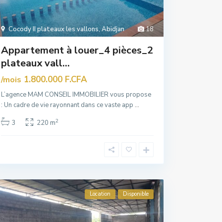
Cocody II plateaux les vallons
,
Abidjan
18
Appartement à louer_4 pièces_2
plateaux vall...
1.800.000 F.CFA
/mois
L’agence MAM CONSEIL IMMOBILIER vous propose
: Un cadre de vie rayonnant dans ce vaste app
...
2
3
220 m
Location
Disponible