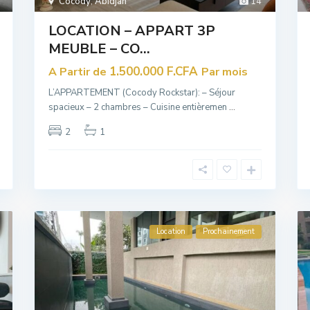
Cocody
,
Abidjan
14
LOCATION – APPART 3P
MEUBLE – CO...
1.500.000 F.CFA
A Partir de
Par mois
L’APPARTEMENT (Cocody Rockstar): – Séjour
spacieux – 2 chambres – Cuisine entièremen
...
2
1
Location
Prochainement