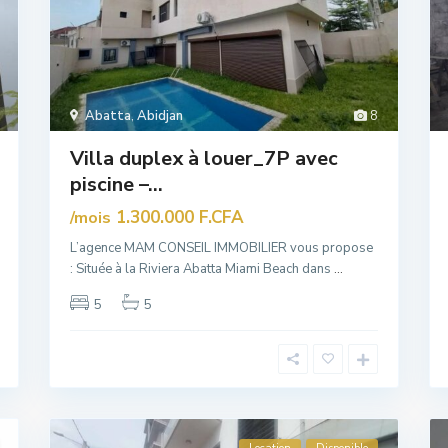
Abatta
,
Abidjan
8
Villa duplex à louer_7P avec
piscine –...
1.300.000 F.CFA
/mois
L’agence MAM CONSEIL IMMOBILIER vous propose
: Située à la Riviera Abatta Miami Beach dans
...
5
5